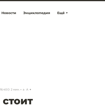
Новости
Энциклопедия
Ещё
16:40
2
мин.
a
A
 стоит