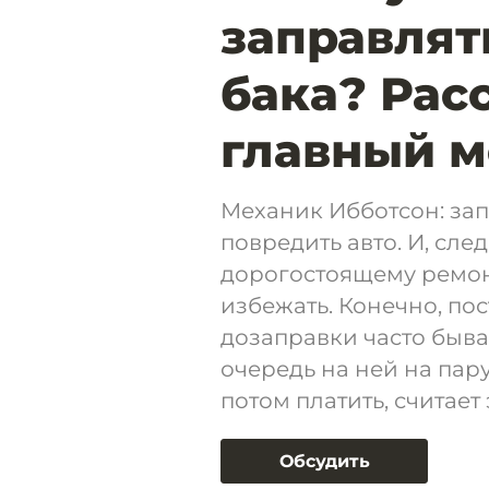
заправлят
бака? Рас
главный м
Механик Ибботсон: зап
повредить авто. И, сле
дорогостоящему ремон
избежать. Конечно, по
дозаправки часто бывае
очередь на ней на пару
потом платить, считает 
Обсудить