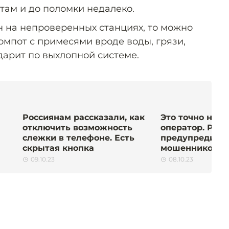
 там и до поломки недалеко.
н на непроверенных станциях, то можно
омпот с примесями вроде воды, грязи,
дарит по выхлопной системе.
Россиянам рассказали, как
Это точно не с
отключить возможность
оператор. Рос
слежки в телефоне. Есть
предупредили 
скрытая кнопка
мошенников
09.10.23
08.10.23