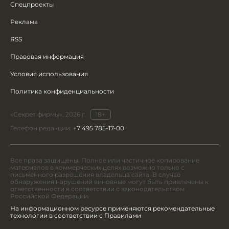
Спецпроекты
Реклама
RSS
Правовая информация
Условия использования
Политика конфиденциальности
«Секрет фирмы», 2026 г.
18+
Телефон редакции:
+7 495 785-17-00
Все права защищены. Полное или частичное копирование
материалов в коммерческих целях возможно только с
письменного разрешения владельца сайта. В случае
обнаружения нарушений виновные могут быть привлечены к
ответственности в соответствии с законодательством
Российской Федерации.
На информационном ресурсе применяются рекомендательные
технологии в соответствии с Правилами