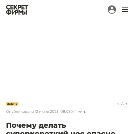
a
A
ЖИЗНЬ
Опубликовано
12 июля 2025, 08:03
1
мин.
Почему делать
суперкороткий нос опасно