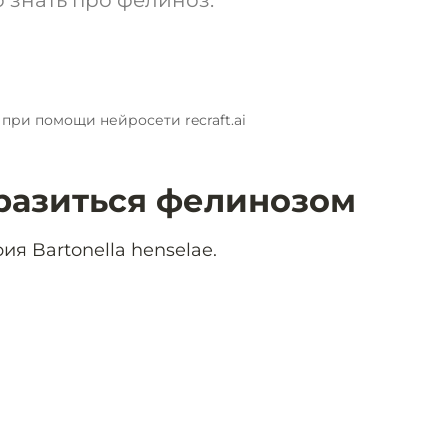
о знать про фелиноз.
 при помощи нейросети recraft.ai
разиться фелинозом
я Bartonella henselae.