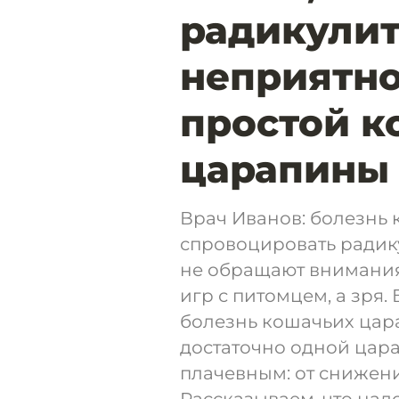
радикулит
неприятно
простой к
царапины
Врач Иванов: болезнь
спровоцировать радик
не обращают внимания
игр с питомцем, а зря
болезнь кошачьих цара
достаточно одной цара
плачевным: от снижени