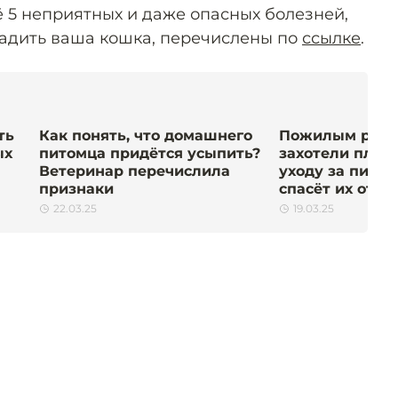
5 неприятных и даже опасных болезней,
адить ваша кошка, перечислены по
ссылке
.
ть
Как понять, что домашнего
Пожилым росс
ых
питомца придётся усыпить?
захотели плати
Ветеринар перечислила
уходу за питом
признаки
спасёт их от о
22.03.25
19.03.25