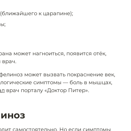
(ближайшего к царапине);
ы;
рана может нагноиться, появится отёк,
 врач.
 фелиноз может вызвать покраснение век,
логические симптомы — боль в мышцах,
ал
врач порталу «Доктор Питер».
линоз
одит самостоятельно. Но если симптомы