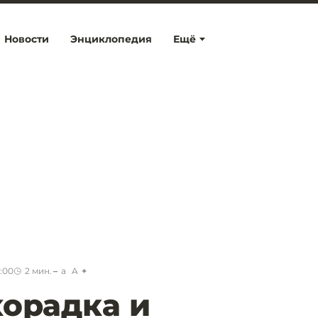
Новости
Энциклопедия
Ещё
2:00
2
мин.
a
A
хорадка и