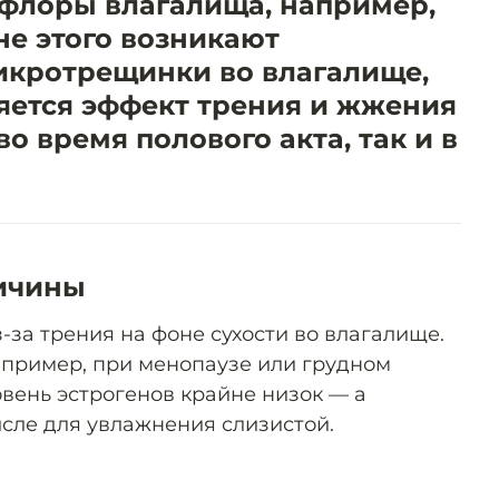
флоры влагалища, например,
не этого возникают
икротрещинки во влагалище,
ляется эффект трения и жжения
во время полового акта, так и в
ичины
-за трения на фоне сухости во влагалище.
апример, при менопаузе или грудном
овень эстрогенов крайне низок — а
исле для увлажнения слизистой.