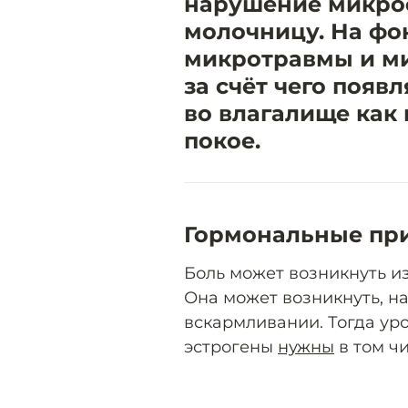
нарушение микро
молочницу. На фо
микротравмы и м
за счёт чего появ
во влагалище как 
покое.
Гормональные пр
Боль может возникнуть из
Она может возникнуть, н
вскармливании. Тогда ур
эстрогены
нужны
в том ч