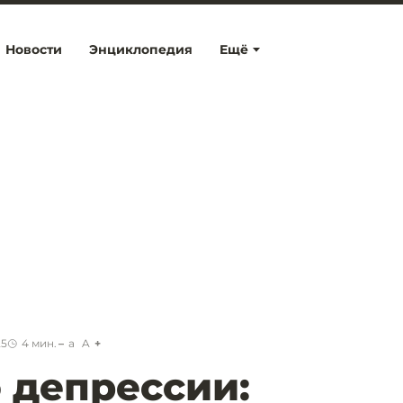
Новости
Энциклопедия
Ещё
25
4
мин.
a
A
о депрессии: