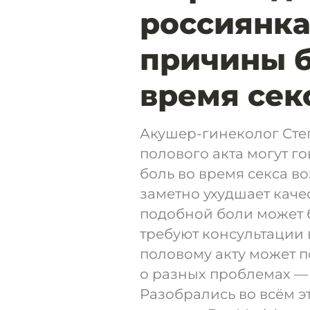
россиянк
причины б
время сек
Акушер-гинеколог Степ
полового акта могут г
боль во время секса в
заметно ухудшает качес
подобной боли может б
требуют консультации 
половому акту может п
о разных проблемах —
Разобрались во всём 