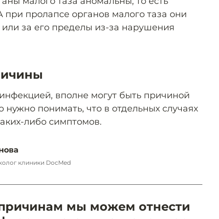
аны малого таза аномальны, то есть
А при пролапсе органов малого таза они
или за его пределы из-за нарушения
ричины
инфекцией, вполне могут быть причиной
о нужно понимать, что в отдельных случаях
каких-либо симптомов.
нова
колог клиники DocMed
причинам мы можем отнести