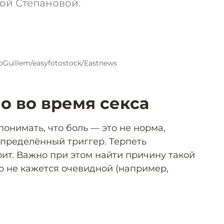
ой Степановой.
oGuillem/easyfotostock/Eastnews
о во время секса
онимать, что боль — это не норма,
определённый триггер. Терпеть
тоит. Важно при этом найти причину такой
о не кажется очевидной (например,