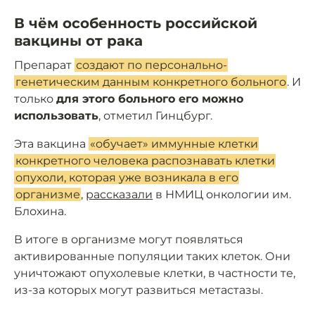
В чём особенность российской
вакцины от рака
Препарат
создают по персонально-
генетическим данным конкретного больного
. И
только
для этого больного его можно
использовать
, отметил Гинцбург.
Эта вакцина
«обучает» иммунные клетки
конкретного человека распознавать клетки
опухоли, которая уже возникала в его
организме
,
рассказали
в НМИЦ онкологии им.
Блохина.
В итоге в организме могут появляться
активированные популяции таких клеток. Они
уничтожают опухолевые клетки, в частности те,
из-за которых могут развиться метастазы.