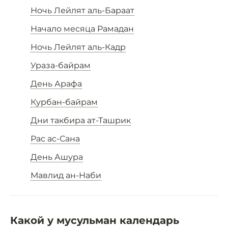
Ночь Лейлят аль-Бараат
Начало месяца Рамадан
Ночь Лейлят аль-Кадр
Ураза-байрам
День Арафа
Курбан-байрам
Дни такбира ат-Ташрик
Рас ас-Сана
День Ашура
Мавлид ан-Наби
Какой у мусульман календарь