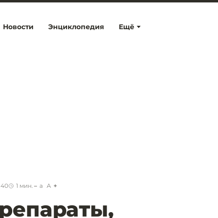
Новости
Энциклопедия
Ещё
:40
1
мин.
a
A
репараты,