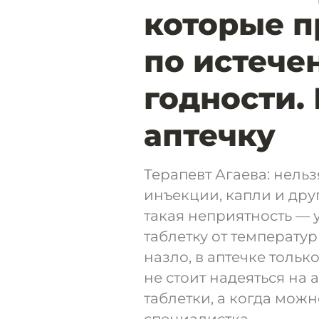
которые п
по истече
годности.
аптечку
Терапевт Агаева: нель
инъекции, капли и дру
такая неприятность — 
таблетку от температур
назло, в аптечке тольк
не стоит надеяться на
таблетки, а когда мож