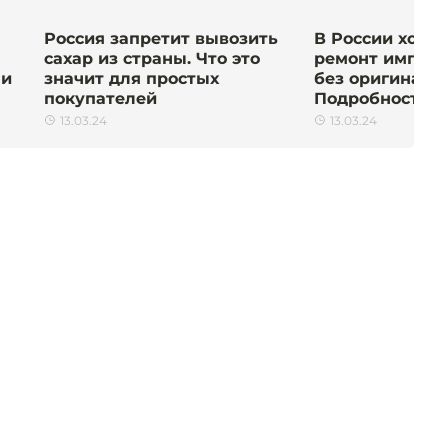
Россия запретит вывозить
В России хотя
сахар из страны. Что это
ремонт импорт
ми
значит для простых
без оригиналь
покупателей
Подробности
13.03.24
13.03.24