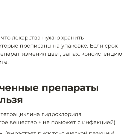
 что лекарства нужно хранить
оторые прописаны на упаковке. Если срок
репарат изменил цвет, запах, консистенцию
те.
оченные препараты
льзя
 тетрациклина гидрохлорида
ое вещество + не поможет с инфекцией).
 (вырастает риск токсической реакции).