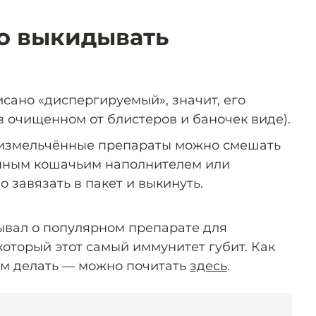
о выкидывать
сано «диспергируемый», значит, его
в очищенном от блистеров и баночек виде).
еизмельчённые препараты можно смешать
анным кошачьим наполнителем или
о завязать в пакет и выкинуть.
ывал о популярном препарате для
который этот самый иммунитет губит. Как
тим делать — можно почитать
здесь
.