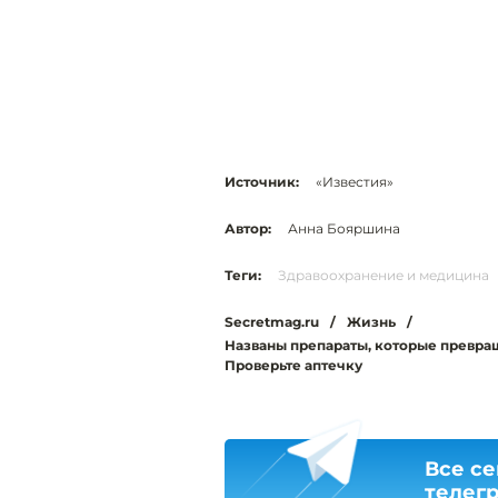
Источник:
«Известия»
Автор:
Анна Бояршина
Теги:
Здравоохранение и медицина
Secretmag.ru
/
Жизнь
/
Названы препараты, которые превращ
Проверьте аптечку
Все се
телег