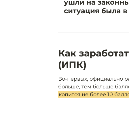
ушли на законный
ситуация была в 
Как заработа
(ИПК)
Во-первых, официально ра
больше, тем больше балло
копится не более 10 балл