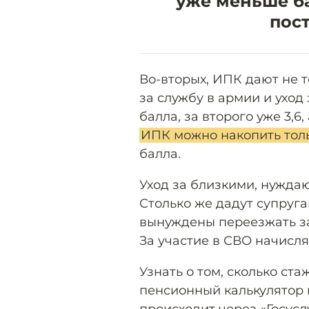
уже меньше ба
пос
Во-вторых, ИПК дают не т
за службу в армии и уход 
балла, за второго уже 3,6,
ИПК можно накопить толь
балла.
Уход за близкими, нужда
Столько же дадут супруг
вынуждены переезжать за 
За участие в СВО начисляю
Узнать о том, сколько ст
пенсионный калькулятор