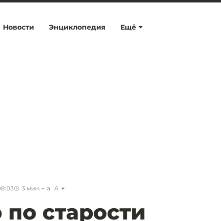
Новости
Энциклопедия
Ещё
08:03
3
мин.
a
A
 по старости