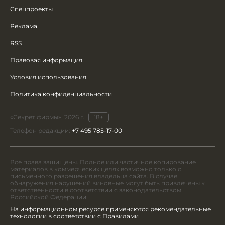
Спецпроекты
Реклама
RSS
Правовая информация
Условия использования
Политика конфиденциальности
«Секрет фирмы», 2026 г.
18+
Телефон редакции:
+7 495 785-17-00
Все права защищены. Полное или частичное копирование
материалов в коммерческих целях возможно только с
письменного разрешения владельца сайта. В случае
обнаружения нарушений виновные могут быть привлечены к
ответственности в соответствии с законодательством
Российской Федерации.
На информационном ресурсе применяются рекомендательные
технологии в соответствии с Правилами