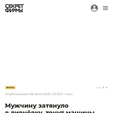
a
A
ЖИЗНЬ
Опубликовано
08 июня 2025, 23:03
1
мин.
Мужчину затянуло
в ливнёвку, тонут машины