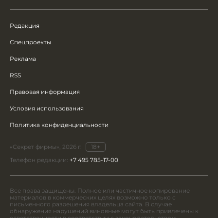
Редакция
Спецпроекты
Реклама
RSS
Правовая информация
Условия использования
Политика конфиденциальности
«Секрет фирмы», 2026 г.
18+
Телефон редакции:
+7 495 785-17-00
Все права защищены. Полное или частичное копирование
материалов в коммерческих целях возможно только с
письменного разрешения владельца сайта. В случае
обнаружения нарушений виновные могут быть привлечены к
ответственности в соответствии с законодательством