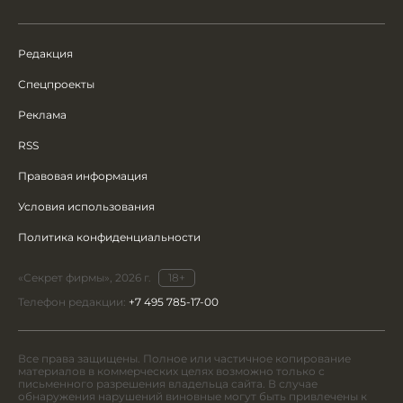
Редакция
Спецпроекты
Реклама
RSS
Правовая информация
Условия использования
Политика конфиденциальности
«Секрет фирмы», 2026 г.
18+
Телефон редакции:
+7 495 785-17-00
Все права защищены. Полное или частичное копирование
материалов в коммерческих целях возможно только с
письменного разрешения владельца сайта. В случае
обнаружения нарушений виновные могут быть привлечены к