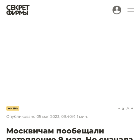
a
A
ЖИЗНЬ
Опубликовано
05 мая 2023, 09:40
1
мин.
Москвичам пообещали
потепление 9 мая. Но сначала