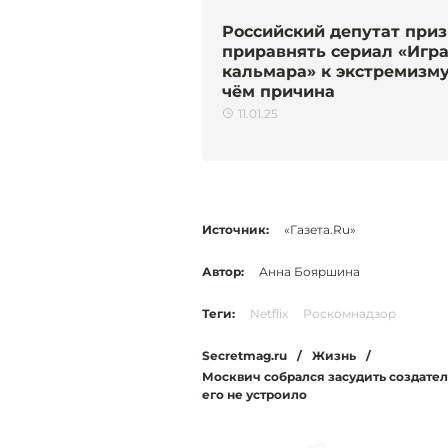
Российский депутат при
приравнять сериал «Игра
кальмара» к экстремизму
чём причина
11.01.25
Источник:
«Газета.Ru»
Автор:
Анна Бояршина
Теги:
Netflix
Роскомнадзор
Secretmag.ru
/
Жизнь
/
Москвич собрался засудить создателе
его не устроило