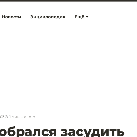
Новости
Энциклопедия
Ещё
:03
1
мин.
a
A
обрался засудить