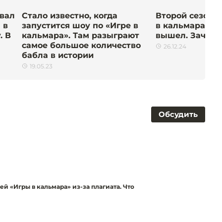
звал
Стало известно, когда
Второй сезон 
 в
запустится шоу по «Игре в
в кальмара» от
. В
кальмара». Там разыграют
вышел. Зачем 
самое большое количество
26.12.24
бабла в истории
19.05.23
Обсудить
й «Игры в кальмара» из-за плагиата. Что