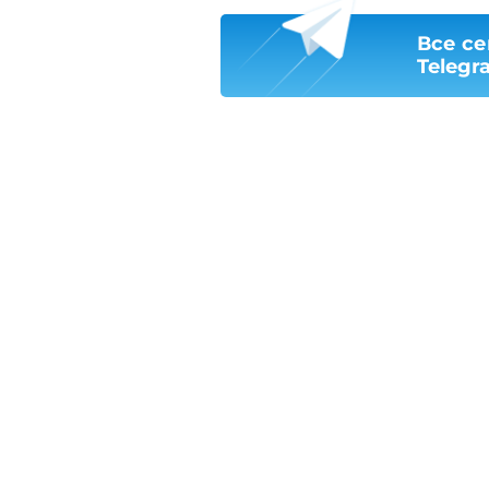
Все се
Telegr