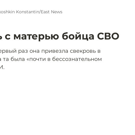
oshkin Konstantin/East News
ь с матерью бойца СВО
ервый раз она привезла свекровь в
 та была «почти в бессознательном
И.