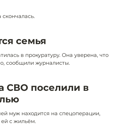
 скончалась.
тся семья
илась в прокуратуру. Она уверена, что
но, сообщили журналисты.
а СВО поселили в
илью
чей муж находится на спецоперации,
 ей с жильём.