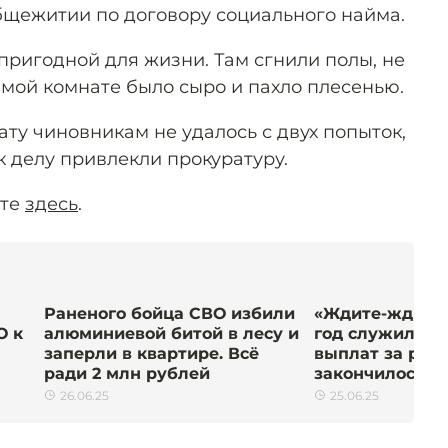
бщежитии по договору социального найма.
пригодной для жизни. Там сгнили полы, не
амой комнате было сыро и пахло плесенью.
ту чиновникам не удалось с двух попыток,
 к делу привлекли прокуратуру.
йте
здесь
.
Раненого бойца СВО избили
«Ждите-ждите»
О к
алюминиевой битой в лесу и
год служил бе
заперли в квартире. Всё
выплат за ран
ради 2 млн рублей
закончилось д
26.06.25
25.06.25