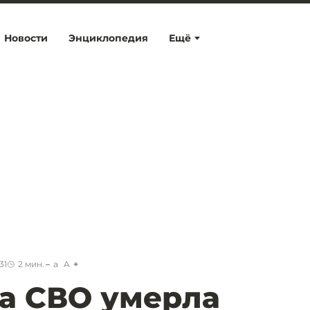
Новости
Энциклопедия
Ещё
31
2
мин.
a
A
а СВО умерла