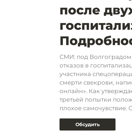
после двух
госпитали
Подробно
СМИ: под Волгоградом 
отказов в госпитализа
участника спецопераци
смерти свекрови, напи
онлайн». Как утвержда
третьей попытки полож
плохое самочувствие. С
Обсудить