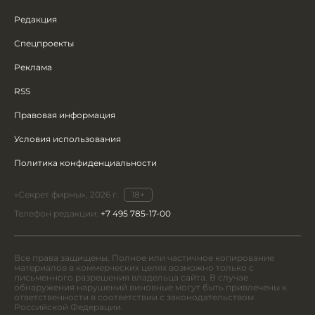
Редакция
Спецпроекты
Реклама
RSS
Правовая информация
Условия использования
Политика конфиденциальности
«Секрет фирмы», 2026 г.
18+
Телефон редакции:
+7 495 785-17-00
Все права защищены. Полное или частичное копирование
материалов в коммерческих целях возможно только с
письменного разрешения владельца сайта. В случае
обнаружения нарушений виновные могут быть привлечены к
ответственности в соответствии с законодательством
Российской Федерации.