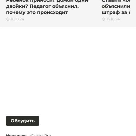
Ребёнок приносит домой одни
Ставим «обе
двойки? Педагог объяснил,
объяснили, 
почему это происходит
штраф за ст
16.10.24
16.10.24
Обсудить
Источник:
«Газета.Ru»