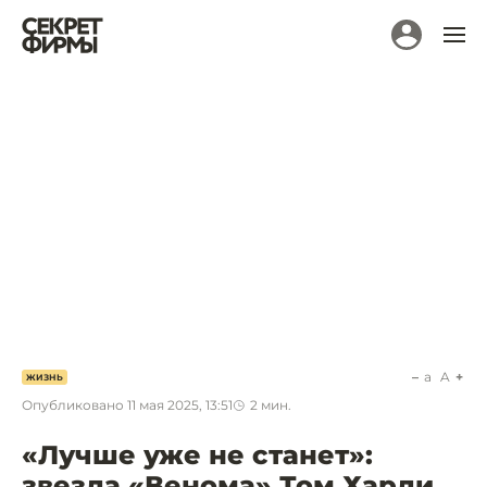
a
A
ЖИЗНЬ
Опубликовано
11 мая 2025, 13:51
2
мин.
«Лучше уже не станет»:
звезда «Венома» Том Харди