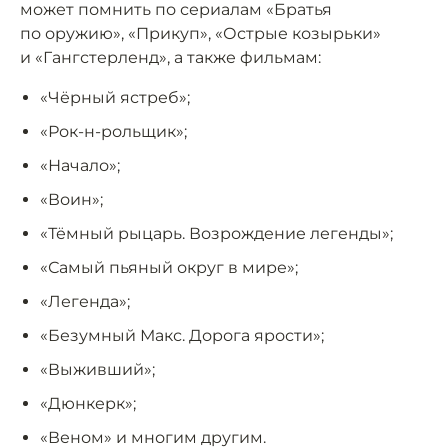
может помнить по сериалам «Братья
по оружию», «Прикуп», «Острые козырьки»
и «Гангстерленд», а также фильмам:
«Чёрный ястреб»;
«Рок-н-рольщик»;
«Начало»;
«Воин»;
«Тёмный рыцарь. Возрождение легенды»;
«Самый пьяный округ в мире»;
«Легенда»;
«Безумный Макс. Дорога ярости»;
«Выживший»;
«Дюнкерк»;
«Веном» и многим другим.