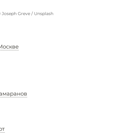
 Joseph Greve / Unsplash
Москве
тамаранов
от