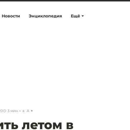
Новости
Энциклопедия
Ещё
20
3
мин.
a
A
ить летом в