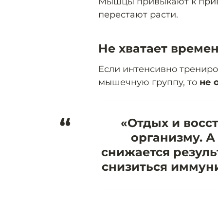
Мышцы привыкают к прив
перестают расти.
Не хватает време
Если интенсивно трениро
мышечную группу, то
не 
“
«Отдых и восс
организму. А
снижается резуль
снизиться иммуни