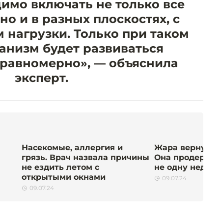
имо включать не только все
о и в разных плоскостях, с
 нагрузки. Только при таком
анизм будет развиваться
 равномерно», — объяснила
эксперт.
Насекомые, аллергия и
Жара вернулас
грязь. Врач назвала причины
Она продержит
не ездить летом с
не одну недел
открытыми окнами
09.07.24
09.07.24