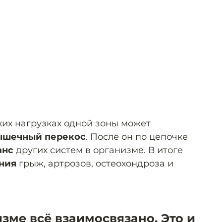
их нагрузках одной зоны может
шечный перекос
. После он по цепочке
анс
других систем в организме. В итоге
ния
грыж, артрозов, остеохондроза и
зме всё взаимосвязано. Это и