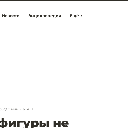
Новости
Энциклопедия
Ещё
:30
2
мин.
a
A
фигуры не