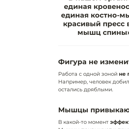
“
единая кровенос
единая костно-м
красивый пресс 
мышц спины»
Фигура не измени
Работа с одной зоной
не 
Например, человек добилс
остались дряблыми.
Мышцы привыкаю
В какой-то момент
эффек