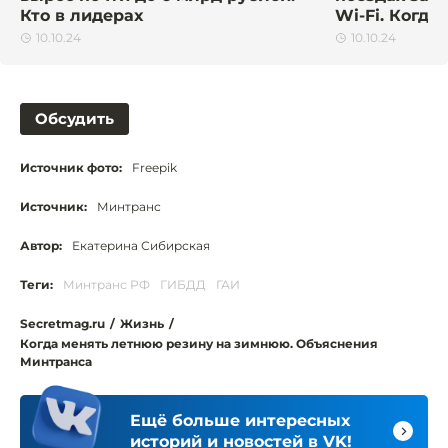
Кто в лидерах
Wi-Fi. Когда
10.10.24
10.10.24
Обсудить
Источник фото:
Freepik
Источник:
Минтранс
Автор:
Екатерина Сибирская
Теги:
Минтранс РФ
ГИБДД
ГАИ
Secretmag.ru
/
Жизнь
/
Когда менять летнюю резину на зимнюю. Объяснения
Минтранса
Ещё больше интересных
историй и новостей в VK!