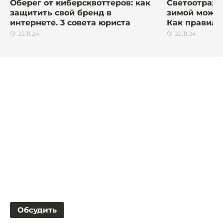
Оберег от киберсквоттеров: как
Светоотража
защитить свой бренд в
зимой может
интернете. 3 совета юриста
Как правиль
22.11.24
22.11.24
Обсудить