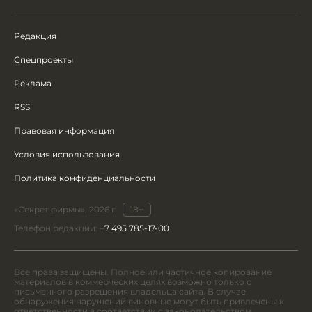
Редакция
Спецпроекты
Реклама
RSS
Правовая информация
Условия использования
Политика конфиденциальности
«Секрет фирмы», 2026 г.
18+
Телефон редакции:
+7 495 785-17-00
Все права защищены. Полное или частичное копирование
материалов в коммерческих целях возможно только с
письменного разрешения владельца сайта. В случае
обнаружения нарушений виновные могут быть привлечены к
ответственности в соответствии с законодательством