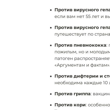
Против вирусного геп
если вам нет 55 лет и 
Против вирусного геп
путешествует по стран
Против пневмококка
:
пожилым, но и молодым
патоген распространяе
«Аргументам и фактам»
Против дифтерии и ст
необходима каждые 10 л
Против гриппа
: вакци
Против кори
: особенн