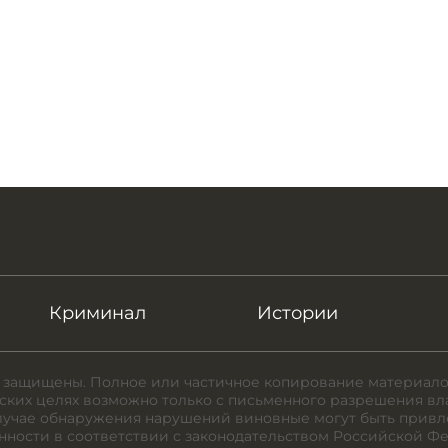
Криминал
Истории
 защищены. Полное или частичное копирование материало
ких целях возможно только с письменного разрешения вл
случае обнаружения нарушений виновные могут быть привл
нности в соответствии с законодательством Российской Ф