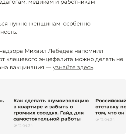
едагогам, медикам и работникам
ться нужно женщинам, особенно
ность.
бнадзора Михаил Лебедев напомнил
 от клещевого энцефалита можно делать не
зана вакцинация —
узнайте здесь
.
».
Как сделать шумоизоляцию
Российский ми
в квартире и забыть о
отставку посл
громких соседях. Гайд для
том, что он ге
самостоятельной работы
12.04.24
12.04.24