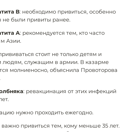
атита В
: необходимо привиться, особенно
вы не были привиты ранее.
атита А
: рекомендуется тем, кто часто
ам Азии.
 прививаться стоит не только детям и
 людям, служащим в армии. В казарме
тся молниеносно, объяснила Провоторова
.
олбняка
: ревакцинация от этих инфекций
ет.
нацию нужно проходить ежегодно.
о важно привиться тем, кому меньше 35 лет.