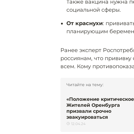
Также вакцина нужна п
социальной сферы.
От краснухи
: привива
планирующим беремен
Ранее эксперт Роспотре
россиянам, что прививку
всем. Кому противопока
Читайте на тему:
«Положение критическое
Жителей Оренбурга
призвали срочно
эвакуироваться
12.04.24