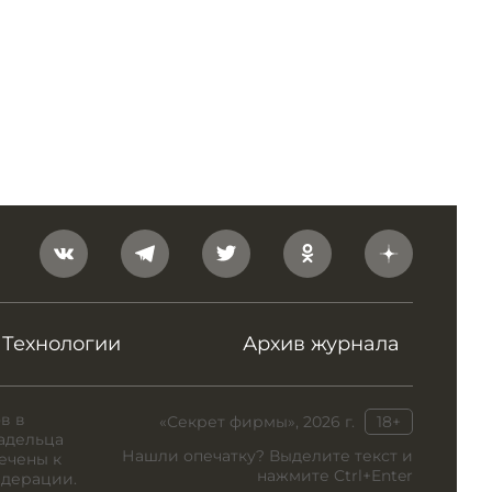
Технологии
Архив журнала
в в
«Секрет фирмы», 2026 г.
18+
адельца
Нашли опечатку? Выделите текст и
ечены к
нажмите Ctrl+Enter
едерации.