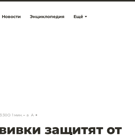
Новости
Энциклопедия
Ещё
3:30
1
мин.
a
A
вивки защитят от