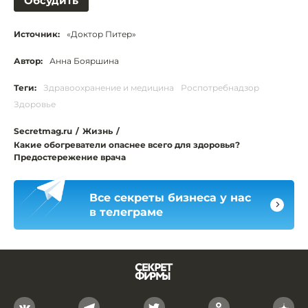
Обсудить
Источник:
«Доктор Питер»
Автор:
Анна Бояршина
Теги:
Здравоохранение и медицина
Роспотребнадзор
Здоровье
Secretmag.ru
/
Жизнь
/
Какие обогреватели опаснее всего для здоровья?
Предостережение врача
Все секреты бизнеса у нас
в телеграме