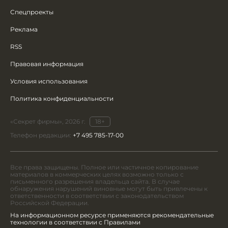
Спецпроекты
Реклама
RSS
Правовая информация
Условия использования
Политика конфиденциальности
«Секрет фирмы», 2026 г.
18+
Телефон редакции:
+7 495 785-17-00
Все права защищены. Полное или частичное копирование
материалов в коммерческих целях возможно только с
письменного разрешения владельца сайта. В случае
обнаружения нарушений виновные могут быть привлечены к
ответственности в соответствии с законодательством
Российской Федерации.
На информационном ресурсе применяются рекомендательные
технологии в соответствии с Правилами