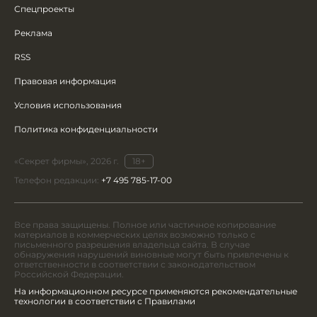
Спецпроекты
Реклама
RSS
Правовая информация
Условия использования
Политика конфиденциальности
«Секрет фирмы», 2026 г.
18+
Телефон редакции:
+7 495 785-17-00
Все права защищены. Полное или частичное копирование
материалов в коммерческих целях возможно только с
письменного разрешения владельца сайта. В случае
обнаружения нарушений виновные могут быть привлечены к
ответственности в соответствии с законодательством
Российской Федерации.
На информационном ресурсе применяются рекомендательные
технологии в соответствии с Правилами