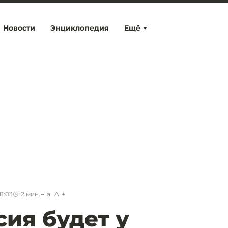
Новости
Энциклопедия
Ещё
8:03
2
мин.
a
A
сия будет у