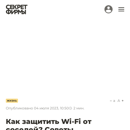
a
A
ЖИЗНЬ
Опубликовано
04 июля 2023, 10:50
2
мин.
Как защитить Wi-Fi от
соседей? Советы