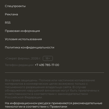
Спецпроекты
Реклама
RSS
Правовая информация
Условия использования
Политика конфиденциальности
«Секрет фирмы», 2026 г.
18+
Телефон редакции:
+7 495 785-17-00
Все права защищены. Полное или частичное копирование
материалов в коммерческих целях возможно только с
письменного разрешения владельца сайта. В случае
обнаружения нарушений виновные могут быть привлечены к
ответственности в соответствии с законодательством
Российской Федерации.
На информационном ресурсе применяются рекомендательные
технологии в соответствии с Правилами