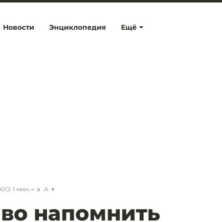
Новости
Энциклопедия
Ещё
00
1
мин.
a
A
во напомнить