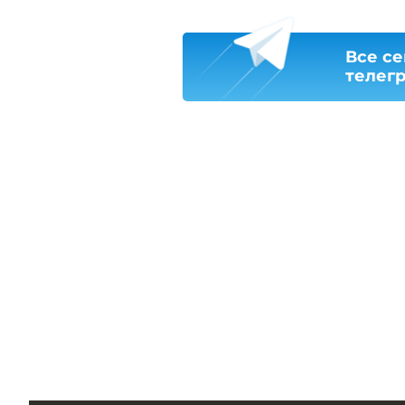
Все се
телег