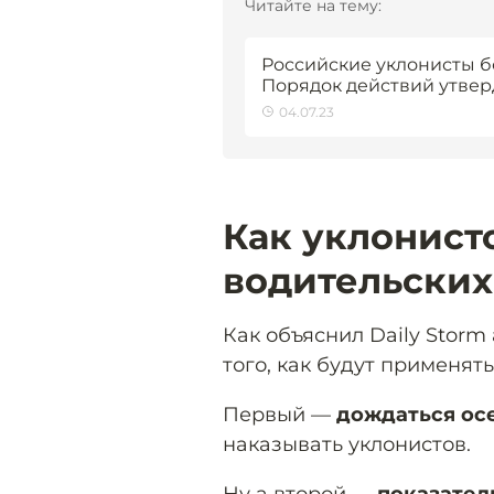
Читайте на тему:
Российские уклонисты бо
Порядок действий утве
04.07.23
Как уклонист
водительских
Как объяснил Daily Storm
того, как будут применят
Первый —
дождаться осе
наказывать уклонистов.
Ну а второй —
показател