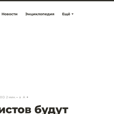
Новости
Энциклопедия
Ещё
50
2
мин.
a
A
истов будут