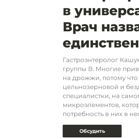
в универс
Врач назв
единствен
Гастроэнтеролог Кашух
группы В. Многие при
на дрожжи, потому чт
цельнозерновой и без
специалистки, на сам
микроэлементов, кото
потребность в них в не
Обсудить