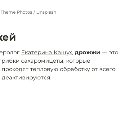
 Theme Photos / Unsplash
жей
теролог
Екатерина Кашух
,
дрожжи
— это
грибки сахаромицеты, которые
 проходят тепловую обработку от всего
 деактивируются.