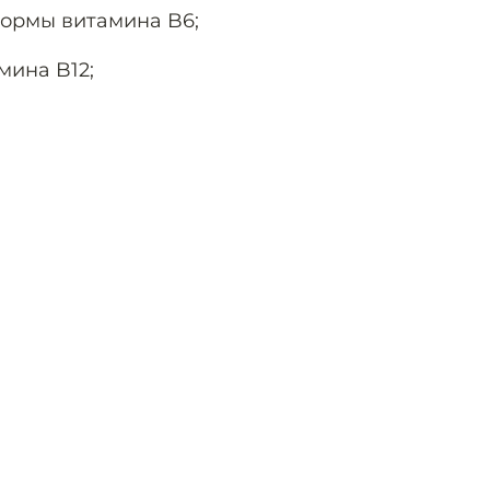
ормы витамина B6;
мина B12;