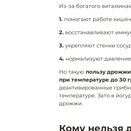
Из-за богатого витамина
1.
помогают работе кишеч
2.
восстанавливают иммун
3.
укрепляют стенки сосуд
4.
нормализуют давление 
Но такую
пользу дрожжи 
при температуре до 30 
деактивированные грибки
температуре. Зато в йог
дрожжи.
Кому нельзя