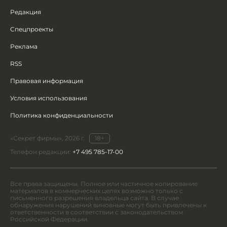
Редакция
Спецпроекты
Реклама
RSS
Правовая информация
Условия использования
Политика конфиденциальности
«Секрет фирмы», 2026 г.
18+
Телефон редакции:
+7 495 785-17-00
Все права защищены. Полное или частичное копирование
материалов в коммерческих целях возможно только с
письменного разрешения владельца сайта. В случае
обнаружения нарушений виновные могут быть привлечены к
ответственности в соответствии с законодательством
Российской Федерации.