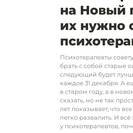
на Новый 
их нужно 
психотера
Психотерапевты совету
брать с собой старые о
следующий будет лучш
каждое 31 декабря. А е
в старом году, а в нов
сказать, но не так про
лет показывает, что в
легко развалить. И всё
у психотерапевтов, по