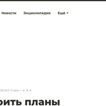
Новости
Энциклопедия
Ещё
06:14
4
мин.
a
A
оить планы