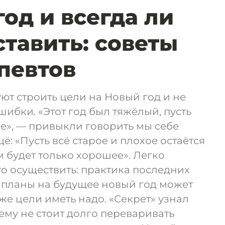
год и всегда ли
ставить: советы
певтов
ют строить цели на Новый год и не
шибки. «Этот год был тяжёлый, пусть
е», — привыкли говорить мы себе
щё: «Пусть всё старое и плохое остаётся
ом будет только хорошее». Легко
сто осуществить: практика последних
се планы на будущее новый год может
 же цели иметь надо. «Секрет» узнал
чему не стоит долго переваривать