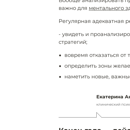
Вообще анализировать п
важно для
ментального з
Регулярная адекватная р
- увидеть и проанализир
стратегий;
вовремя отказаться от т
определить зоны жела
наметить новые, важны
Екатерина А
клинический псих