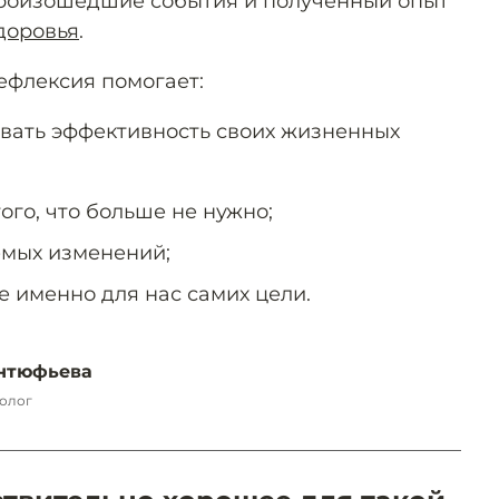
роизошедшие события и полученный опыт
доровья
.
ефлексия помогает:
овать эффективность своих жизненных
ого, что больше не нужно;
емых изменений;
е именно для нас самих цели.
нтюфьева
олог