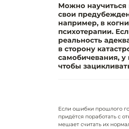
Можно научиться 
свои предубежден
например, в когн
психотерапии. Ес
реальность адеква
в сторону катастр
самобичевания, у 
чтобы зацикливат
Если ошибки прошлого го
придётся поработать с о
мешает считать их норма