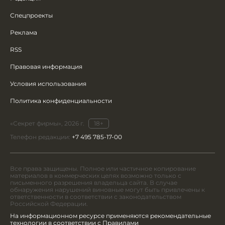
Спецпроекты
Реклама
RSS
Правовая информация
Условия использования
Политика конфиденциальности
«Секрет фирмы», 2026 г.
18+
Телефон редакции:
+7 495 785-17-00
Все права защищены. Полное или частичное копирование
материалов в коммерческих целях возможно только с
письменного разрешения владельца сайта. В случае
обнаружения нарушений виновные могут быть привлечены к
ответственности в соответствии с законодательством
Российской Федерации.
На информационном ресурсе применяются рекомендательные
технологии в соответствии с Правилами