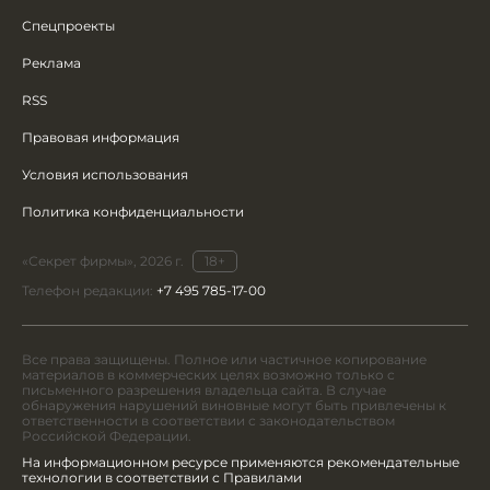
Спецпроекты
Реклама
RSS
Правовая информация
Условия использования
Политика конфиденциальности
«Секрет фирмы», 2026 г.
18+
Телефон редакции:
+7 495 785-17-00
Все права защищены. Полное или частичное копирование
материалов в коммерческих целях возможно только с
письменного разрешения владельца сайта. В случае
обнаружения нарушений виновные могут быть привлечены к
ответственности в соответствии с законодательством
Российской Федерации.
На информационном ресурсе применяются рекомендательные
технологии в соответствии с Правилами