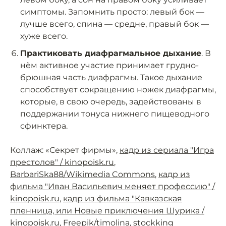
симптомы. Запомнить просто: левый бок —
лучше всего, спина — средне, правый бок —
хуже всего.
Практиковать диафрагмальное дыхание
. В
нём активное участие принимает грудно-
брюшная часть диафрагмы. Такое дыхание
способствует сокращению ножек диафрагмы,
которые, в свою очередь, задействованы в
поддержании тонуса нижнего пищеводного
сфинктера.
Коллаж: «Секрет фирмы»,
кадр из сериала "Игра
престолов" / kinopoisk.ru
,
BarbariSka88/Wikimedia Commons
,
кадр из
фильма "Иван Васильевич меняет профессию" /
kinopoisk.ru
,
кадр из фильма "Кавказская
пленница, или Новые приключения Шурика /
kinopoisk.ru
, Freepik/
timolina
,
stockking