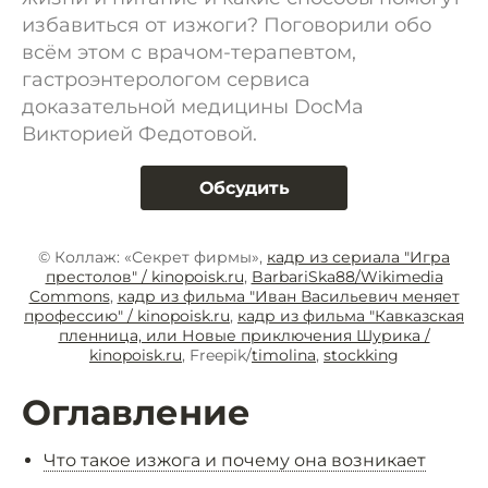
избавиться от изжоги? Поговорили обо
всём этом с врачом-терапевтом,
гастроэнтерологом сервиса
доказательной медицины DocMa
Викторией Федотовой.
Обсудить
© Коллаж: «Секрет фирмы»,
кадр из сериала "Игра
престолов" / kinopoisk.ru
,
BarbariSka88/Wikimedia
Commons
,
кадр из фильма "Иван Васильевич меняет
профессию" / kinopoisk.ru
,
кадр из фильма "Кавказская
пленница, или Новые приключения Шурика /
kinopoisk.ru
, Freepik/
timolina
,
stockking
Оглавление
Что такое изжога и почему она возникает