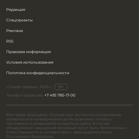
Редакция
Спецпроекты
Реклама
RSS
Правовая информация
Условия использования
Политика конфиденциальности
«Секрет фирмы», 2026 г.
18+
Телефон редакции:
+7 495 785-17-00
Все права защищены. Полное или частичное копирование
материалов в коммерческих целях возможно только с
письменного разрешения владельца сайта. В случае
обнаружения нарушений виновные могут быть привлечены к
ответственности в соответствии с законодательством
Российской Федерации.