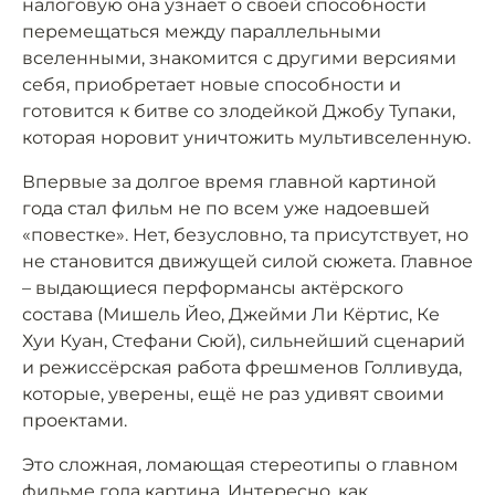
налоговую она узнаёт о своей способности
перемещаться между параллельными
вселенными, знакомится с другими версиями
себя, приобретает новые способности и
готовится к битве со злодейкой Джобу Тупаки,
которая норовит уничтожить мультивселенную.
Впервые за долгое время главной картиной
года стал фильм не по всем уже надоевшей
«повестке». Нет, безусловно, та присутствует, но
не становится движущей силой сюжета. Главное
– выдающиеся перформансы актёрского
состава (Мишель Йео, Джейми Ли Кёртис, Ке
Хуи Куан, Стефани Сюй), сильнейший сценарий
и режиссёрская работа фрешменов Голливуда,
которые, уверены, ещё не раз удивят своими
проектами.
Это сложная, ломающая стереотипы о главном
фильме года картина. Интересно, как