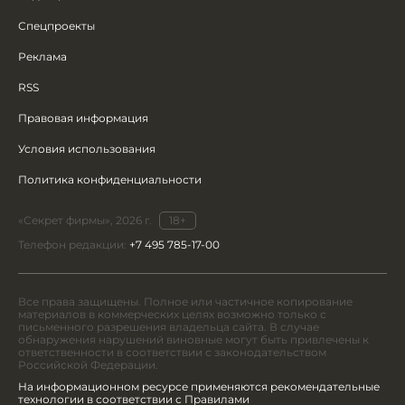
Спецпроекты
Реклама
RSS
Правовая информация
Условия использования
Политика конфиденциальности
«Секрет фирмы», 2026 г.
18+
Телефон редакции:
+7 495 785-17-00
Все права защищены. Полное или частичное копирование
материалов в коммерческих целях возможно только с
письменного разрешения владельца сайта. В случае
обнаружения нарушений виновные могут быть привлечены к
ответственности в соответствии с законодательством
Российской Федерации.
На информационном ресурсе применяются рекомендательные
технологии в соответствии с Правилами