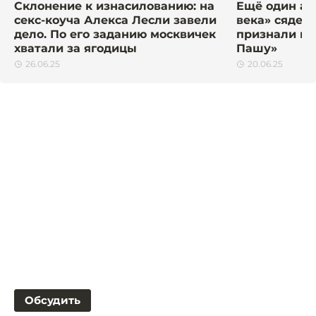
Склонение к изнасилованию: на
Ещё один ак
секс-коуча Алекса Лесли завели
века» сядет 
дело. По его заданию москвичек
признали ви
хватали за ягодицы
Пашу»
26.06.25
20.06.25
Обсудить