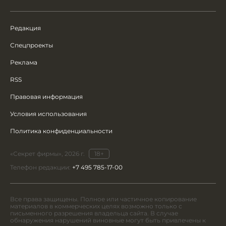
Редакция
Спецпроекты
Реклама
RSS
Правовая информация
Условия использования
Политика конфиденциальности
«Секрет фирмы», 2026 г.
18+
Телефон редакции:
+7 495 785-17-00
Все права защищены. Полное или частичное копирование
материалов в коммерческих целях возможно только с
письменного разрешения владельца сайта. В случае
обнаружения нарушений виновные могут быть привлечены к