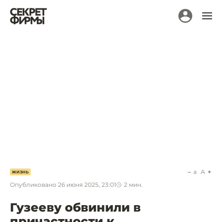
a
A
ЖИЗНЬ
Опубликовано
26 июня 2025, 23:01
2
мин.
Гузееву обвинили в
причастности к