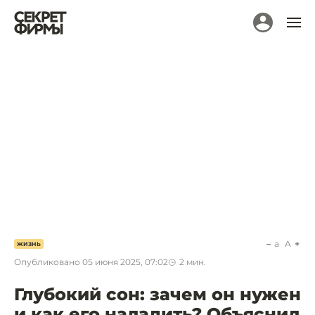
a
A
ЖИЗНЬ
Опубликовано
05 июня 2025, 07:02
2
мин.
Глубокий сон: зачем он нужен
и как его наладить? Объяснил