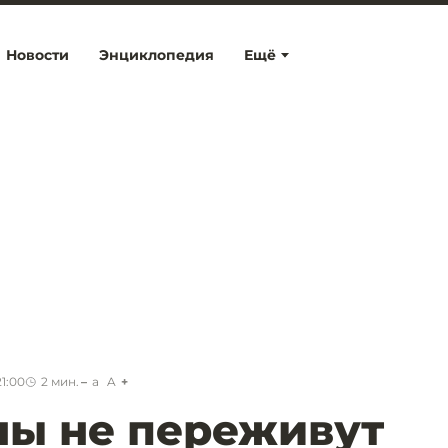
Новости
Энциклопедия
Ещё
1:00
2
мин.
a
A
ны не переживут