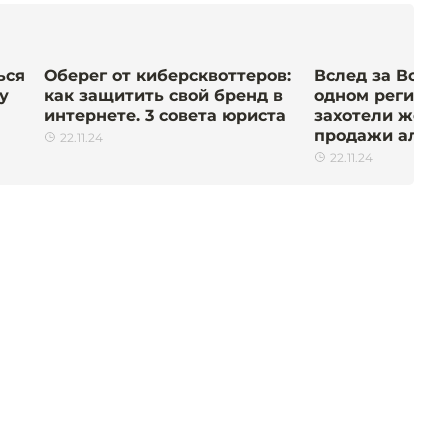
ься
Оберег от киберсквоттеров:
Вслед за Волог
у
как защитить свой бренд в
одном регионе
интернете. 3 совета юриста
захотели жёст
продажи алког
22.11.24
22.11.24