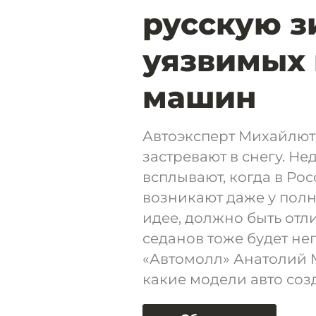
русскую з
уязвимых 
машин
Автоэксперт Михайлюта
застревают в снегу. Н
всплывают, когда в Ро
возникают даже у полн
идее, должно быть отл
седанов тоже будет не
«Автомолл» Анатолий 
какие модели авто со