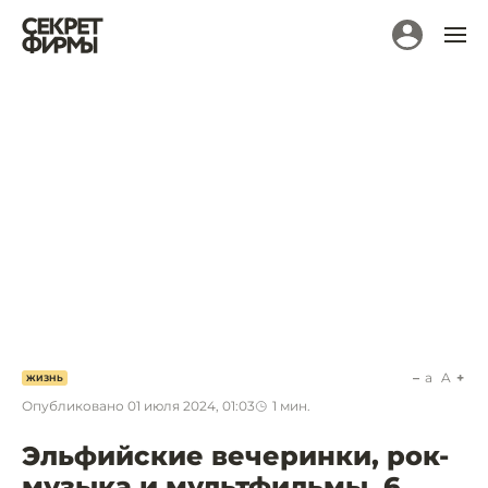
a
A
ЖИЗНЬ
Опубликовано
01 июля 2024, 01:03
1
мин.
Эльфийские вечеринки, рок-
музыка и мультфильмы. 6