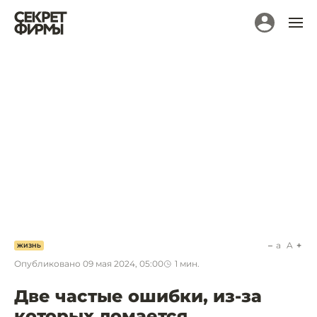
a
A
ЖИЗНЬ
Опубликовано
09 мая 2024, 05:00
1
мин.
Две частые ошибки, из-за
которых ломается