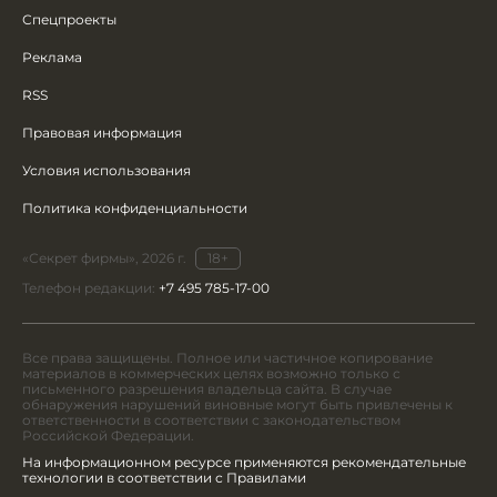
Спецпроекты
Реклама
RSS
Правовая информация
Условия использования
Политика конфиденциальности
«Секрет фирмы», 2026 г.
18+
Телефон редакции:
+7 495 785-17-00
Все права защищены. Полное или частичное копирование
материалов в коммерческих целях возможно только с
письменного разрешения владельца сайта. В случае
обнаружения нарушений виновные могут быть привлечены к
ответственности в соответствии с законодательством
Российской Федерации.
На информационном ресурсе применяются рекомендательные
технологии в соответствии с Правилами