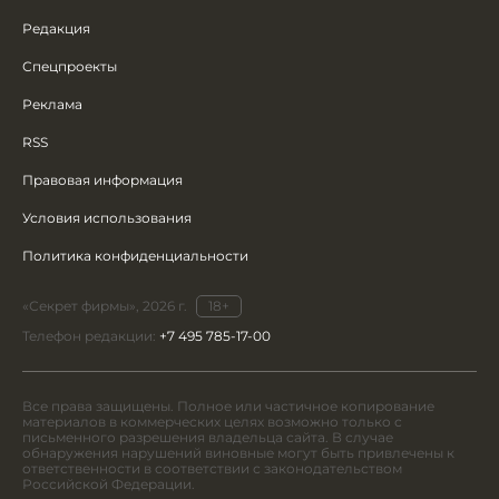
Редакция
Спецпроекты
Реклама
RSS
Правовая информация
Условия использования
Политика конфиденциальности
«Секрет фирмы», 2026 г.
18+
Телефон редакции:
+7 495 785-17-00
Все права защищены. Полное или частичное копирование
материалов в коммерческих целях возможно только с
письменного разрешения владельца сайта. В случае
обнаружения нарушений виновные могут быть привлечены к
ответственности в соответствии с законодательством
Российской Федерации.