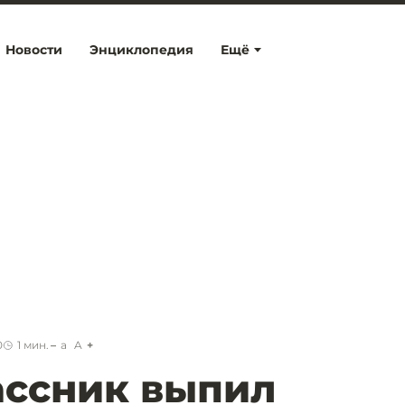
Новости
Энциклопедия
Ещё
0
1
мин.
a
A
ассник выпил