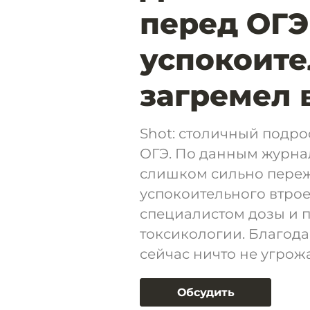
перед ОГЭ
успокоите
загремел 
Shot: столичный подро
ОГЭ. По данным журнал
слишком сильно переж
успокоительного втро
специалистом дозы и 
токсикологии. Благод
сейчас ничто не угрожа
Обсудить