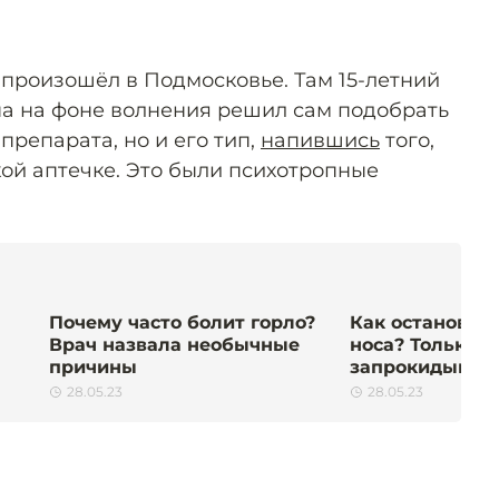
произошёл в Подмосковье. Там 15-летний
а на фоне волнения решил сам подобрать
препарата, но и его тип,
напившись
того,
кой аптечке. Это были психотропные
Почему часто болит горло?
Как остановить
Врач назвала необычные
носа? Только н
причины
запрокидывайт
28.05.23
28.05.23