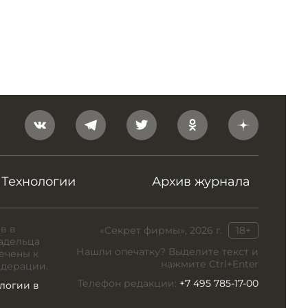
Технологии
Архив журнала
в в
«Секрет фирмы», 2026 г.
18+
адельца
Нашли опечатку? Выделите текст и
ечены к
нажмите Ctrl+Enter
едерации.
Телефон редакции:
+7 495 785-17-00
логии в