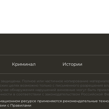
Криминал
Истории
 защищены. Полное или частичное копирование материало
ких целях возможно только с письменного разрешения вл
случае обнаружения нарушений виновные могут быть привл
нности в соответствии с законодательством Российской Ф
мационном ресурсе применяются рекомендательные техно
твии с Правилами