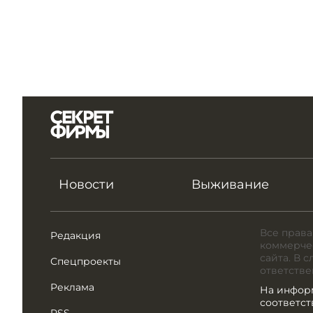
Новости
Выживание
Все права
Редакция
коммерчес
сайта. В 
Спецпроекты
ответстве
Реклама
На инфор
соответс