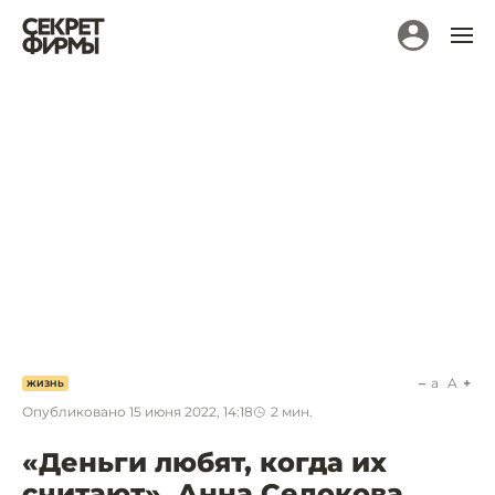
a
A
ЖИЗНЬ
Опубликовано
15 июня 2022, 14:18
2
мин.
«Деньги любят, когда их
считают». Анна Седокова