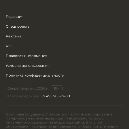
Редакция
Спецпроекты
Реклама
RSS
Правовая информация
Условия использования
Политика конфиденциальности
«Секрет фирмы», 2026 г.
18+
Телефон редакции:
+7 495 785-17-00
Все права защищены. Полное или частичное копирование
материалов в коммерческих целях возможно только с
письменного разрешения владельца сайта. В случае
обнаружения нарушений виновные могут быть привлечены к