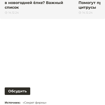
в новогодней ёлке? Важный
Помогут пра
список
цитрусы
14.12.24
14.12.24
Обсудить
Источник:
«Секрет фирмы»