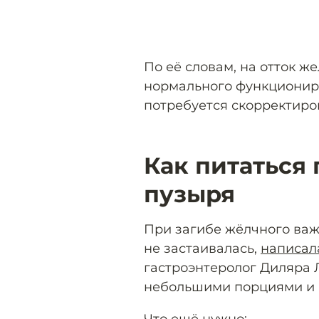
По её словам, на отток же
нормального функционир
потребуется скорректиро
Как питаться
пузыря
При загибе жёлчного ва
не застаивалась,
написал
гастроэнтеролог Диляра Л
небольшими порциями и 
Что ещё нужно: