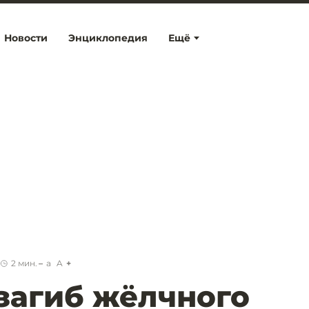
Новости
Энциклопедия
Ещё
2
мин.
a
A
 загиб жёлчного