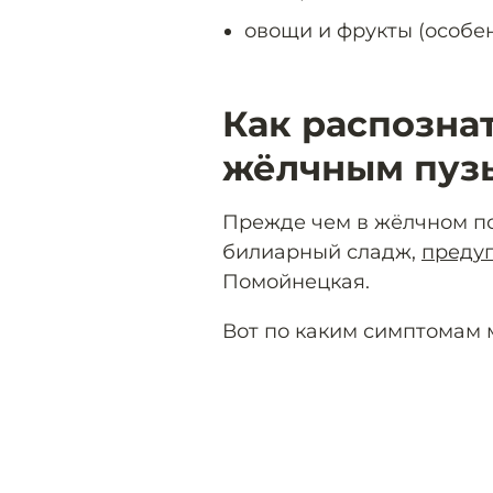
овощи и фрукты (особенн
Как распозна
жёлчным пуз
Прежде чем в жёлчном по
билиарный сладж,
преду
Помойнецкая.
Вот по каким симптомам м