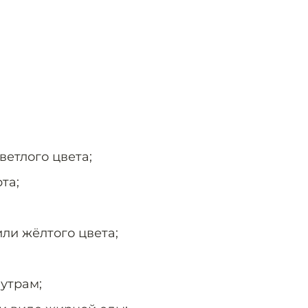
ветлого цвета;
та;
или жёлтого цвета;
 утрам;