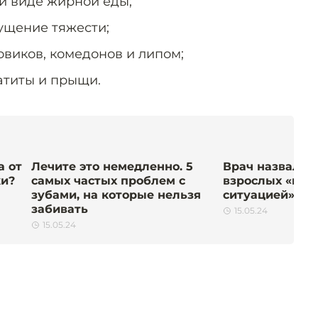
и виде жирной еды;
ущение тяжести;
овиков, комедонов и липом;
атиты и прыщи.
а от
Лечите это немедленно. 5
Врач назвала 
ки?
самых частых проблем с
взрослых «нен
зубами, на которые нельзя
ситуацией». В
забивать
15.05.24
15.05.24