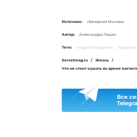
Источник:
«Вечерняя Москва»
Автор:
Александра Лашко
Теги:
Андрей Кондрахин
Здоровье
Secretmag.ru
/
Жизнь
/
Что не стоит кушать во время магнит
Все се
Telegr