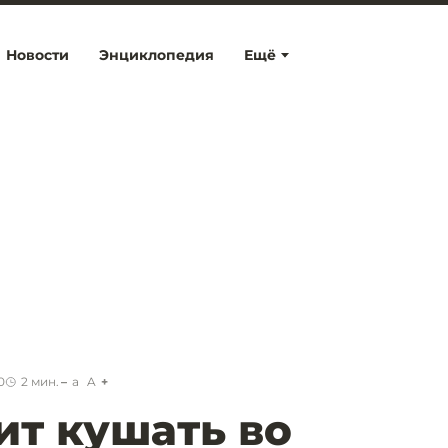
Новости
Энциклопедия
Ещё
0
2
мин.
a
A
ит кушать во