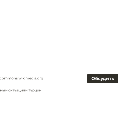
Обсудить
a/commons.wikimedia.org
йным ситуациям Турции