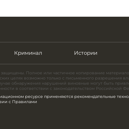
Криминал
Истории
 защищены. Полное или частичное копирование материало
ких целях возможно только с письменного разрешения вл
случае обнаружения нарушений виновные могут быть привл
нности в соответствии с законодательством Российской Ф
мационном ресурсе применяются рекомендательные техно
твии с Правилами