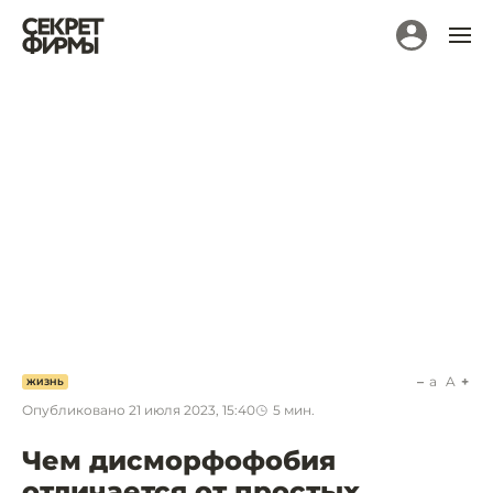
a
A
ЖИЗНЬ
Опубликовано
21 июля 2023, 15:40
5
мин.
Чем дисморфофобия
отличается от простых